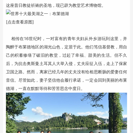
这座昔日教徒祈祷的圣地，现已辟为教堂艺术博物馆。
[点击查看原图]
相传在16世纪时，一对富有的青年夫妇从外乡游玩到这里，并
陶醉于布莱德地区的湖光山色，定居于此。他们笃信基督教，用自
己的积蓄修缮了破旧的教堂，过起了幸福、甜美的生活。但不久
后，为抗击奥斯曼土耳其人大举入侵，丈夫应征入伍，走上了保家
卫国之路。然而，离家已经几年的丈夫没有给相思断肠的爱妻任何
音信。尽管如此，妻子坚信他会履行承诺，一定会回到美丽的布莱
德湖，一直在默默等待和苦苦思念中度日。