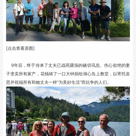
[点击查看原图]
9年后，终于传来了丈夫已战死疆场的确切讯息。伤心欲绝的妻
子变卖所有家产，花钱铸了一口大钟捐给湖心岛上教堂，以寄托哀
思并祝福所有和她丈夫一样“为美好生活”而抗争的人们。